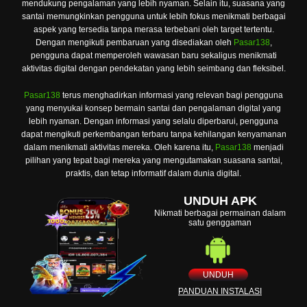
mendukung pengalaman yang lebih nyaman. Selain itu, suasana yang
santai memungkinkan pengguna untuk lebih fokus menikmati berbagai
aspek yang tersedia tanpa merasa terbebani oleh target tertentu.
Dengan mengikuti pembaruan yang disediakan oleh
Pasar138
,
pengguna dapat memperoleh wawasan baru sekaligus menikmati
aktivitas digital dengan pendekatan yang lebih seimbang dan fleksibel.
Pasar138
terus menghadirkan informasi yang relevan bagi pengguna
yang menyukai konsep bermain santai dan pengalaman digital yang
lebih nyaman. Dengan informasi yang selalu diperbarui, pengguna
dapat mengikuti perkembangan terbaru tanpa kehilangan kenyamanan
dalam menikmati aktivitas mereka. Oleh karena itu,
Pasar138
menjadi
pilihan yang tepat bagi mereka yang mengutamakan suasana santai,
praktis, dan tetap informatif dalam dunia digital.
UNDUH APK
Nikmati berbagai permainan dalam
satu genggaman
UNDUH
PANDUAN INSTALASI